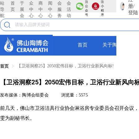
注
注
站
首
于
众
商
闻
会
会
册/
公
小
导
页
展
中
中
中
服
活
众
程
登陆
航:
会
心
心
心
务
动
号
序
首页
关于陶博会
【卫浴洞察25】2050宏伟目标，卫浴行业新风向标!
首页
【卫浴洞察25】2050宏伟目标，卫浴行业新风向标
发布媒体：陶博会组委会
浏览量：5575
前几天，佛山市卫浴洁具行业协会淋浴房专业委员会召开会议，
雯为副秘书长。