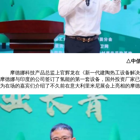
△中
摩德娜科技产品总监上官辉龙在《新一代建陶热工设备解决方
摩德娜与印度的公司签订了氢能的第一套设备，国外投资厂家已
为在场的嘉宾们介绍了不久前在意大利里米尼展会上亮相的摩德娜Inf