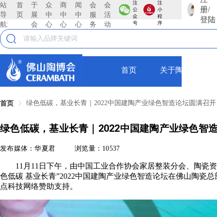
注
注
站
首
于
众
商
闻
会
会
册/
公
小
导
页
展
中
中
中
服
活
众
程
登陆
航:
会
心
心
心
务
动
号
序
首页
关于陶博会
绿色低碳，基业长青｜2022中国建陶产业绿色智造论坛圆满召开
首页
绿色低碳，基业长青｜2022中国建陶产业绿色智
发布媒体：华夏君
浏览量：10537
11月11日下午，由中国工业合作协会家居整装分会、陶瓷资
色低碳 基业长青”2022中国建陶产业绿色智造论坛在佛山陶
点科技网络赞助支持。