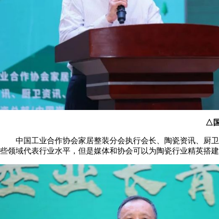
△
中国工业合作协会家居整装分会执行会长、陶瓷资讯、厨卫资
些领域代表行业水平，但是媒体和协会可以为陶瓷行业精英搭建