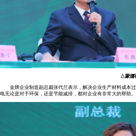
△蒙娜
金牌企业制造副总裁张代兰表示，解决企业生产材料成本过高
电无论是对于环保，还是节能减排，都对企业有非常大的帮助。