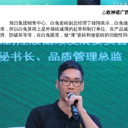
△欧神诺广
旭日集团销售中心、白兔瓷砖副总经理丁雄翔表示，白兔做外墙
准，所以白兔算得上是外墙砖减薄的起草和制订单位。在产品减
滑、防破坏等等，在白兔眼里，做“薄”瓷砖和做瓷砖的功能性