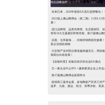
地化战略合作
·
未来已来，2020年瓷砖8大流行趋势曝光！
·
2021线上佛山陶博会（第二期）11月8-12月
展！
·
进口品牌馆、品类先锋馆、生态新材区、岩
馆等10大主题展区即将亮相，第37届佛山陶
抢鲜看→
·
店面、仓库被淹……河南经销商损失惨重！
瓷企业捐款捐物
·
大定制产业对阳台赛道越来越关注，用岩板
装阳台向前发展！
·
【岩板科普】岩板目前仍存在这8大痛点
·
又一家企业中止IPO！建材家居企业上市这
·
第37届佛山陶博会延期举办
·
疫情再三逼停会展，多地陶瓷产区停工停产
波罗、九牧、惠达、恒洁、四季沐歌、英皇
等陶卫企业全力支持驰援疫区​