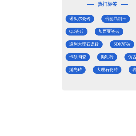
热门标签
诺贝尔瓷砖
倍丽晶刚玉
QD瓷砖
加西亚瓷砖
通利大理石瓷砖
SDK瓷砖
卡硕陶瓷
抛釉砖
仿
抛光砖
大理石瓷砖