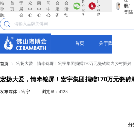
注
注
站
首
于
众
商
闻
会
会
册/
公
小
导
页
展
中
中
中
服
活
众
程
登陆
航:
会
心
心
心
务
动
号
序
首页
关于陶博会
宏扬大爱，情牵锦屏！宏宇集团捐赠170万元瓷砖助力乡村振兴
首页
宏扬大爱，情牵锦屏！宏宇集团捐赠170万元瓷砖
发布媒体：宏宇
浏览量：4128
分