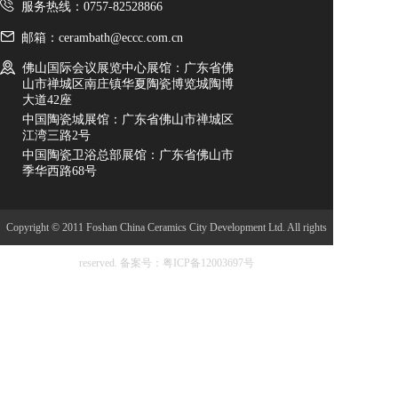
服务热线：0757-82528866
邮箱：cerambath@eccc.com.cn
佛山国际会议展览中心展馆：广东省佛
山市禅城区南庄镇华夏陶瓷博览城陶博
大道42座
中国陶瓷城展馆：广东省佛山市禅城区
江湾三路2号
中国陶瓷卫浴总部展馆：广东省佛山市
季华西路68号
Copyright © 2011 Foshan China Ceramics City Development Ltd. All rights
reserved.
备案号：粤ICP备12003697号