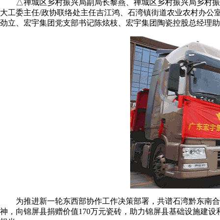
△禅城区乡村振兴局副局长黎燕、禅城区乡村振兴局乡村振兴
大工委主任/政协联络处主任吉江鸿、石湾镇街道农业农村办公
劲立、宏宇集团党支部书记陈炫枝、宏宇集团陶瓷控股总经理
为推进新一轮东西部协作工作决策部署，共谱石湾黔东南合作
神，向锦屏县捐赠价值170万元瓷砖，助力锦屏县基础设施建