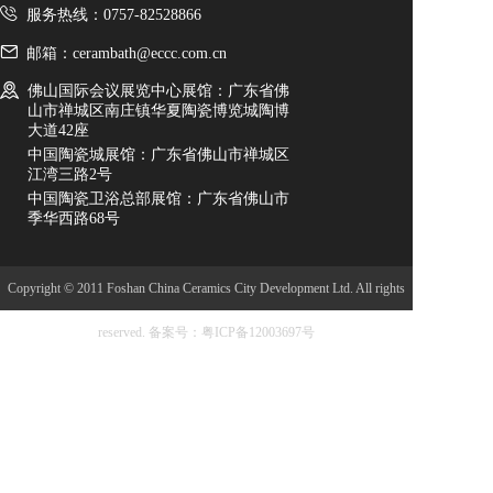
服务热线：0757-82528866
邮箱：cerambath@eccc.com.cn
佛山国际会议展览中心展馆：广东省佛
山市禅城区南庄镇华夏陶瓷博览城陶博
大道42座
中国陶瓷城展馆：广东省佛山市禅城区
江湾三路2号
中国陶瓷卫浴总部展馆：广东省佛山市
季华西路68号
Copyright © 2011 Foshan China Ceramics City Development Ltd. All rights
reserved.
备案号：粤ICP备12003697号