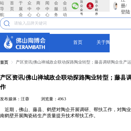
注
注
站
首
于
众
商
闻
会
会
册/
公
小
导
页
展
中
中
中
服
活
众
程
登陆
航:
会
心
心
心
务
动
号
序
首页
关于陶博会
产区资讯|佛山禅城政企联动探路陶业转型；藤县调研陶企生产
首页
产区资讯|佛山禅城政企联动探路陶业转型；藤县
作
发布媒体：汪蓉
浏览量：4963
近期，佛山、藤县、鹤壁对陶企开展调研、帮扶工作，对陶业
南鹤壁开展陶瓷砖生产质量提升技术帮扶工作。