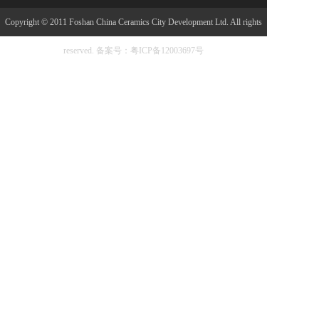
Copyright © 2011 Foshan China Ceramics City Development Ltd. All rights
reserved.
备案号：粤ICP备12003697号