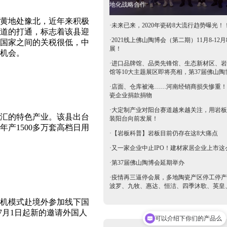
地化战略合作
黄地处豫北，近年来积极
·
未来已来，2020年瓷砖8大流行趋势曝光！
道的打通，标志着该县迎
·
2021线上佛山陶博会（第二期）11月8-12月
国家之间的关税很低，中
展！
机会。
·
进口品牌馆、品类先锋馆、生态新材区、岩
馆等10大主题展区即将亮相，第37届佛山陶
抢鲜看→
·
店面、仓库被淹……河南经销商损失惨重！
瓷企业捐款捐物
·
大定制产业对阳台赛道越来越关注，用岩板
汇的特色产业。该县出台
装阳台向前发展！
产1500多万套高档日用
·
【岩板科普】岩板目前仍存在这8大痛点
·
又一家企业中止IPO！建材家居企业上市这
·
第37届佛山陶博会延期举办
·
疫情再三逼停会展，多地陶瓷产区停工停产
波罗、九牧、惠达、恒洁、四季沐歌、英皇
等陶卫企业全力支持驰援疫区​
机模式赴境外参加线下国
7月1日起新的邀请外国人
可以介绍下你们的产品么