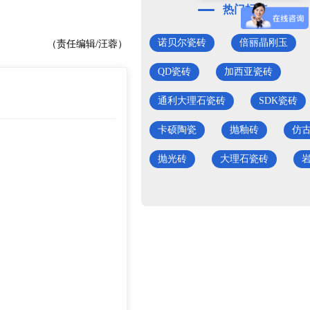
热门标签
诺贝尔瓷砖
倍丽晶刚玉
（责任编辑/汪蓉）
QD瓷砖
加西亚瓷砖
通利大理石瓷砖
SDK瓷砖
卡硕陶瓷
抛釉砖
仿
抛光砖
大理石瓷砖