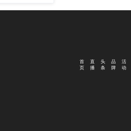
首
直
头
品
活
页
播
条
牌
动