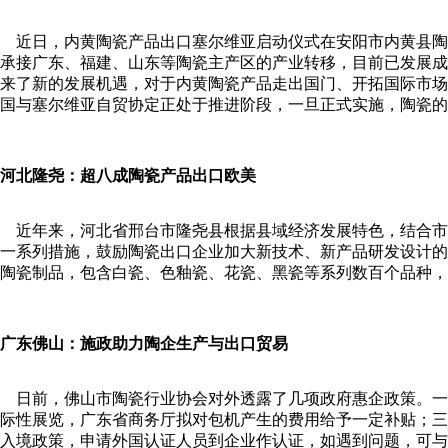
近日，内黄陶瓷产品出口塞尔维亚启动仪式在安阳市内黄县陶
承接广东、福建、山东等陶瓷主产区的产业转移，目前已发展成
来了新的发展机遇，对于内黄陶瓷产品走出国门、开拓国际市场
国与塞尔维亚自贸协定正处于推进阶段，一旦正式实施，陶瓷的
河北隆尧：超八成陶瓷产品出口欧美
近年来，河北省邢台市隆尧县根据县域经济发展特色，结合市
一系列措施，鼓励陶瓷出口企业加大新技术、新产品研发设计的
陶瓷制品，包含白瓷、色釉瓷、花瓷、黑瓷等系列数百个品种，
广东佛山：施政助力陶企生产与出口贸易
日前，佛山市陶瓷行业协会对外透露了几项政府惠企政策。一
际性展览，广东省商务厅拟对包机产生的费用给予一定补贴；三是
入境政策，申请外国认证人员到企业作认证，如遇到问题，可与