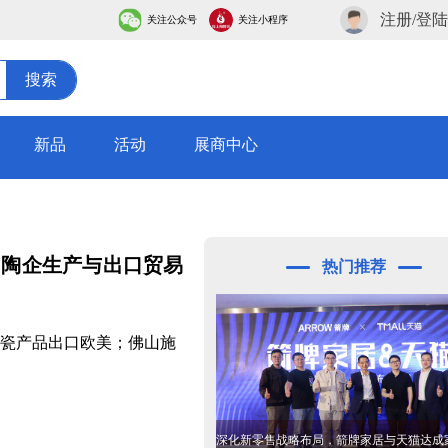
注册/登陆
关注公众号
关注小程序
搜索
新品
活动
展商中心
力陶企生产与出口贸易
热门推荐
瓷产品出口欧美；佛山施
深化新零售战略布局，箭牌家居与天猫达成