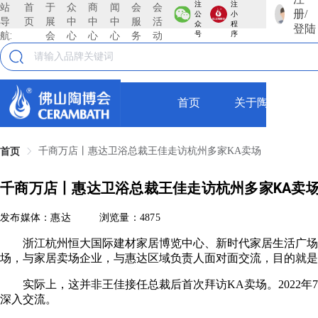
注
注
站
首
于
众
商
闻
会
会
册/
公
小
导
页
展
中
中
中
服
活
众
程
登陆
航:
会
心
心
心
务
动
号
序
首页
关于陶博会
千商万店丨惠达卫浴总裁王佳走访杭州多家KA卖场
首页
千商万店丨惠达卫浴总裁王佳走访杭州多家KA卖
发布媒体：惠达
浏览量：4875
浙江杭州恒大国际建材家居博览中心、新时代家居生活广场、第
场，与家居卖场企业，与惠达区域负责人面对面交流，目的就是
实际上，这并非王佳接任总裁后首次拜访KA卖场。2022
深入交流。