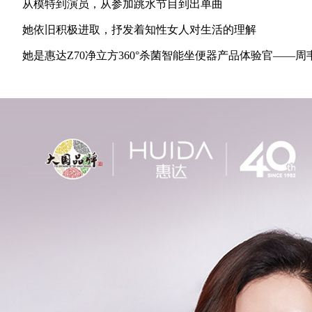
从模特到演员，从参加跳水节目到出单曲
她依旧积极进取，抒发着知性女人对生活的理解
她是惠达Z70净立方360°杀菌智能坐便器产品体验官——周