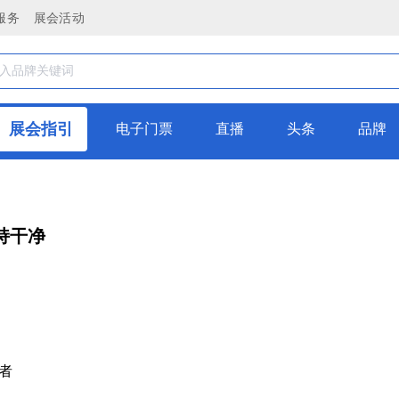
服务
展会活动
展会指引
电子门票
直播
头条
品牌
持干净
者