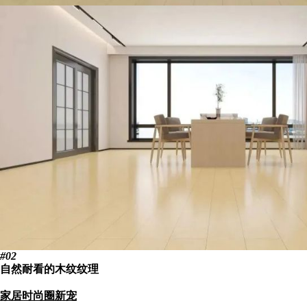
#02
自然耐看的木纹纹理
家居时尚圈新宠