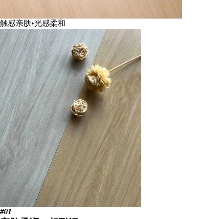
触感亲肤•光感柔和
#01