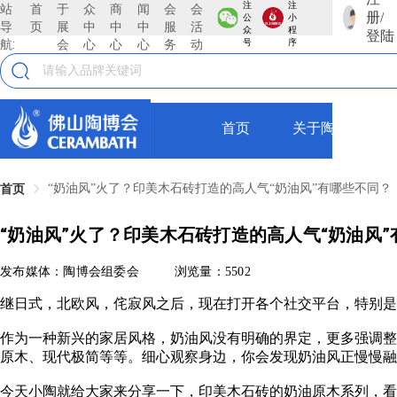
注
注
站
首
于
众
商
闻
会
会
册/
公
小
导
页
展
中
中
中
服
活
众
程
登陆
航:
会
心
心
心
务
动
号
序
首页
关于陶博会
“奶油风”火了？印美木石砖打造的高人气“奶油风”有哪些不同？
首页
“奶油风”火了？印美木石砖打造的高人气“奶油风
发布媒体：陶博会组委会
浏览量：5502
继日式，北欧风，侘寂风之后，现在打开各个社交平台，特别
作为一种新兴的家居风格，奶油风没有明确的界定，更多强调整
原木、现代极简等等。细心观察身边，你会发现奶油风正慢慢融
今天小陶就给大家来分享一下，印美木石砖的奶油原木系列，看