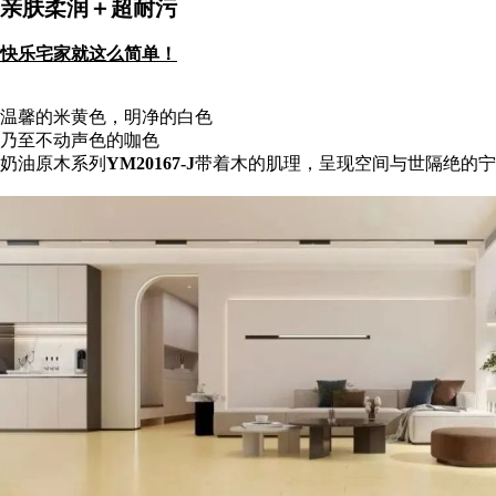
亲肤柔润＋超耐污
快乐宅家就这么简单！
温馨的米黄色，明净的白色
乃至不动声色的咖色
奶油原木系列
YM20167-J
带着木的肌理，
呈现空间与世隔绝的宁