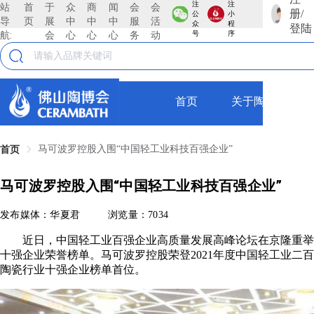
注
注
站
首
于
众
商
闻
会
会
册/
公
小
导
页
展
中
中
中
服
活
众
程
登陆
航:
会
心
心
心
务
动
号
序
首页
关于陶博会
马可波罗控股入围“中国轻工业科技百强企业”
首页
马可波罗控股入围“中国轻工业科技百强企业”
发布媒体：华夏君
浏览量：7034
近日，中国轻工业百强企业高质量发展高峰论坛在京隆重举行，
十强企业荣誉榜单。马可波罗控股荣登2021年度中国轻工业二
陶瓷行业十强企业榜单首位。