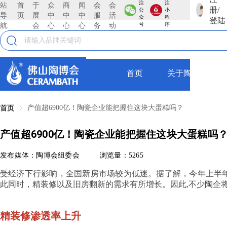
注
注
站
首
于
众
商
闻
会
会
册/
公
小
导
页
展
中
中
中
服
活
众
程
登陆
航:
会
心
心
心
务
动
号
序
首页
关于陶博会
产值超6900亿！陶瓷企业能把握住这块大蛋糕吗？
首页
产值超6900亿！陶瓷企业能把握住这块大蛋糕吗
发布媒体：陶博会组委会
浏览量：5265
受经济下行影响，全国新房市场较为低迷。据了解，今年上半年
此同时，精装修以及旧房翻新的需求有所增长。因此,不少陶企
精装修渗透率上升