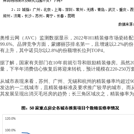
奥维云网（AVC）监测数据显示，2022年H1精装修市场瓷砖配套
99.6%。品牌竞争方面，蒙娜丽莎排名第一，且增速以2.2%的
有上升，其中诺贝尔以2.8%的份额增长位列TOP4。
据了解，国家有关部门在10年前就引导和鼓励精装修房。虽然2
量，下半年消费信心恢复后将迎来转机，预计规模在220-250
从城市表现来看，苏州、广州、无锡和杭州的精装修率均超过90%，分
发达的一二线城市，且精装修标准及要求推广较早的城市。而从区
其发展呈现出消灭毛坯房的趋势；长三角区域次之，精装修率为8