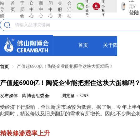
注
注
站
首
于
众
商
闻
会
会
册/
公
小
导
页
展
中
中
中
服
活
众
程
登陆
航:
会
心
心
心
务
动
号
序
首页
关于陶博会
产值超6900亿！陶瓷企业能把握住这块大蛋糕吗？
首页
产值超6900亿！陶瓷企业能把握住这块大蛋糕吗
发布媒体：陶博会组委会
浏览量：5263
受经济下行影响，全国新房市场较为低迷。据了解，今年上半年
此同时，精装修以及旧房翻新的需求有所增长。因此,不少陶企
精装修渗透率上升