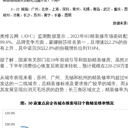
奥维云网（AVC）监测数据显示，2022年H1精装修市场瓷砖配套
99.6%。品牌竞争方面，蒙娜丽莎排名第一，且增速以2.2%的
有上升，其中诺贝尔以2.8%的份额增长位列TOP4。
据了解，国家有关部门在10年前就引导和鼓励精装修房。虽然2
量，下半年消费信心恢复后将迎来转机，预计规模在220-250
从城市表现来看，苏州、广州、无锡和杭州的精装修率均超过90%，分
发达的一二线城市，且精装修标准及要求推广较早的城市。而从区
其发展呈现出消灭毛坯房的趋势；长三角区域次之，精装修率为8