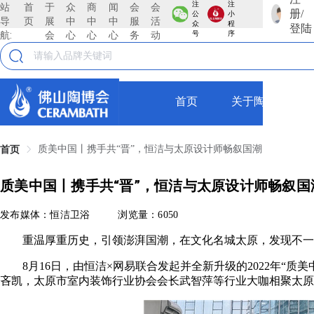
注
注
站
首
于
众
商
闻
会
会
册/
公
小
导
页
展
中
中
中
服
活
众
程
登陆
航:
会
心
心
心
务
动
号
序
首页
关于陶博会
质美中国丨携手共“晋”，恒洁与太原设计师畅叙国潮
首页
质美中国丨携手共“晋”，恒洁与太原设计师畅叙国
发布媒体：恒洁卫浴
浏览量：6050
重温厚重历史，引领澎湃国潮，在文化名城太原，发现不一样
8月16日，由恒洁×网易联合发起并全新升级的2022年“质
吝凯，太原市室内装饰行业协会会长武智萍等行业大咖相聚太原