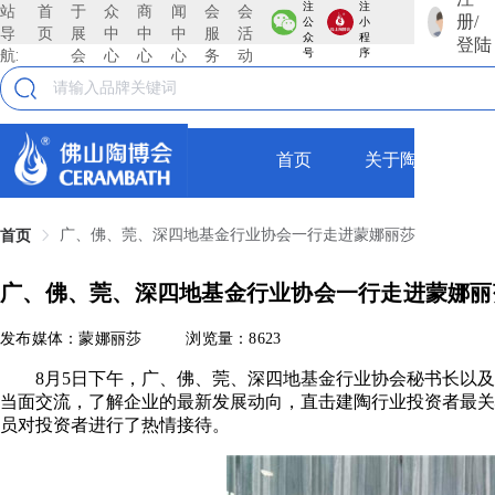
注
注
站
首
于
众
商
闻
会
会
册/
公
小
导
页
展
中
中
中
服
活
众
程
登陆
航:
会
心
心
心
务
动
号
序
首页
关于陶博会
广、佛、莞、深四地基金行业协会一行走进蒙娜丽莎
首页
广、佛、莞、深四地基金行业协会一行走进蒙娜丽
发布媒体：蒙娜丽莎
浏览量：8623
8月5日下午，广、佛、莞、深四地基金行业协会秘书长以及投资
当面交流，了解企业的最新发展动向，直击建陶行业投资者最关
员对投资者进行了热情接待。