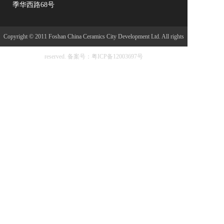
季华西路68号
Copyright © 2011 Foshan China Ceramics City Development Ltd. All rights
reserved.
备案号：粤ICP备12003697号