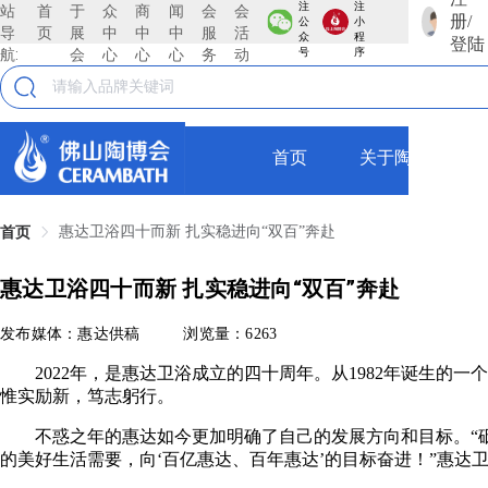
注
注
站
首
于
众
商
闻
会
会
册/
公
小
导
页
展
中
中
中
服
活
众
程
登陆
航:
会
心
心
心
务
动
号
序
首页
关于陶博会
惠达卫浴四十而新 扎实稳进向“双百”奔赴
首页
惠达卫浴四十而新 扎实稳进向“双百”奔赴
发布媒体：惠达供稿
浏览量：6263
2022年，是惠达卫浴成立的四十周年。从1982年诞生
惟实励新，笃志躬行。
不惑之年的惠达如今更加明确了自己的发展方向和目标。“
的美好生活需要，向‘百亿惠达、百年惠达’的目标奋进！”惠达