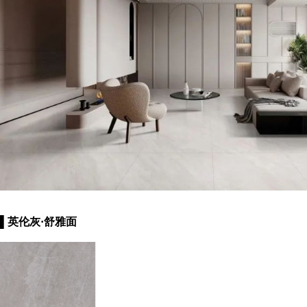
▌英伦灰·舒雅面