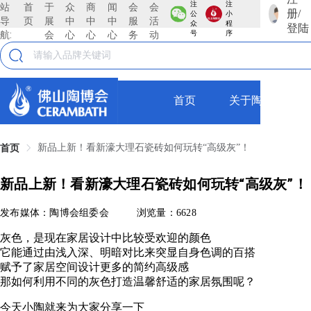
注
注
站
首
于
众
商
闻
会
会
册/
公
小
导
页
展
中
中
中
服
活
众
程
登陆
航:
会
心
心
心
务
动
号
序
首页
关于陶博会
新品上新！看新濠大理石瓷砖如何玩转“高级灰”！
首页
新品上新！看新濠大理石瓷砖如何玩转“高级灰”！
发布媒体：陶博会组委会
浏览量：6628
灰色，是现在家居设计中比较受欢迎的颜色
它能通过由浅入深、明暗对比来突显自身色调的百搭
赋予了家居空间设计更多的简约高级感
那如何利用不同的灰色打造温馨舒适的家居氛围呢？
今天小陶就来为大家分享一下