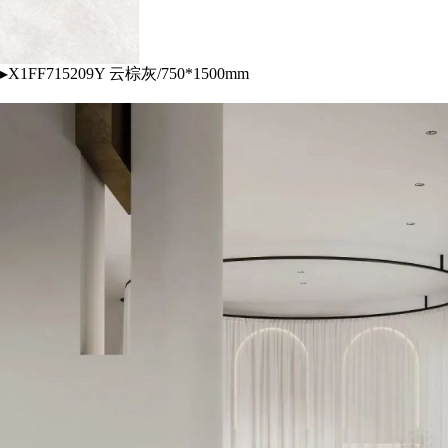
▸X1FF715209Y 云棕灰/750*1500mm