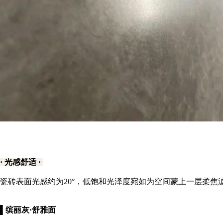
· 光感舒适 ·
瓷砖表面光感约为20°，低饱和光泽度宛如为空间蒙上一层柔
▌缤丽灰·舒雅面