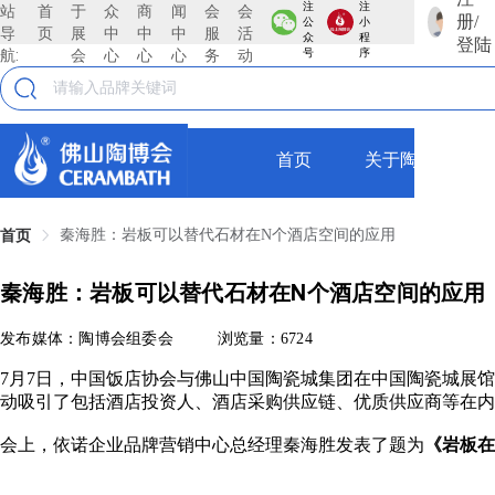
注
注
站
首
于
众
商
闻
会
会
册/
公
小
导
页
展
中
中
中
服
活
众
程
登陆
航:
会
心
心
心
务
动
号
序
首页
关于陶博会
秦海胜：岩板可以替代石材在N个酒店空间的应用
首页
秦海胜：岩板可以替代石材在N个酒店空间的应用
发布媒体：陶博会组委会
浏览量：6724
7月7日，中国饭店协会与佛山中国陶瓷城集团在中国陶瓷城展馆
动吸引了包括酒店投资人、酒店采购供应链、优质供应商等在内的
会上，依诺企业品牌营销中心总经理秦海胜发表了题为
《岩板在