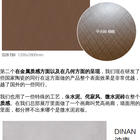
第二个
在金属质感方面以及在几何方面的呈现
，我们现在研发了
些国家陶瓷的同行在这方面做的产品整个表面效果是非常优越，
越了国外的一些同行。
我们也用了一些特殊的工艺，像
水泥、侘寂风、微水泥砖
在整个
质感
。在我们总部展厅里面做了一个画廊叫梵高画廊，墙面用的
里面，都分辨不出来哪个是微水泥岩板。