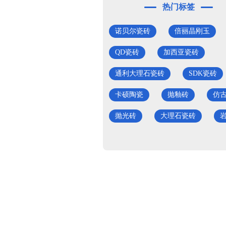
热门标签
诺贝尔瓷砖
倍丽晶刚玉
QD瓷砖
加西亚瓷砖
通利大理石瓷砖
SDK瓷砖
卡硕陶瓷
抛釉砖
仿
抛光砖
大理石瓷砖