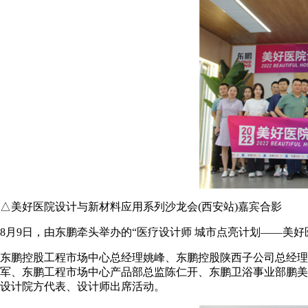
△美好医院设计与新材料应用系列沙龙会(西安站)嘉宾合影
8月9日，由东鹏牵头举办的“医疗设计师 城市点亮计划——美
东鹏控股工程市场中心总经理姚峰、东鹏控股陕西子公司总经理
军、东鹏工程市场中心产品部总监陈仁开、东鹏卫浴事业部鹏美
设计院方代表、设计师出席活动。