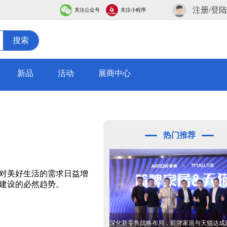
注册/登陆
关注公众号
关注小程序
搜索
新品
活动
展商中心
热门推荐
民对美好生活的需求日益增
来建设的必然趋势。
深化新零售战略布局，箭牌家居与天猫达成