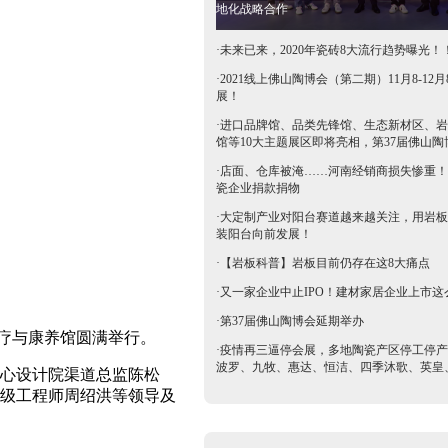
地化战略合作
·
未来已来，2020年瓷砖8大流行趋势曝光！
·
2021线上佛山陶博会（第二期）11月8-12月
展！
·
进口品牌馆、品类先锋馆、生态新材区、岩
馆等10大主题展区即将亮相，第37届佛山陶
抢鲜看→
·
店面、仓库被淹……河南经销商损失惨重！
瓷企业捐款捐物
·
大定制产业对阳台赛道越来越关注，用岩板
装阳台向前发展！
·
【岩板科普】岩板目前仍存在这8大痛点
·
又一家企业中止IPO！建材家居企业上市这
·
第37届佛山陶博会延期举办
医疗与康养馆圆满举行。
·
疫情再三逼停会展，多地陶瓷产区停工停产
波罗、九牧、惠达、恒洁、四季沐歌、英皇
心设计院渠道总监陈松
等陶卫企业全力支持驰援疫区​
级工程师周绍洪等领导及