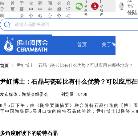
注
注
站
首
于
众
商
闻
会
会
册/
公
小
导
页
展
中
中
中
服
活
众
程
登陆
航:
会
心
心
心
务
动
号
序
首页
关于陶博会
尹虹博士：石晶与瓷砖比有什么优势？可以应用在哪些地方？
首页
尹虹博士：石晶与瓷砖比有什么优势？可以应用在
发布媒体：陶博会组委会
浏览量：8408
8月5日下午，由《陶业要闻摘要》联合纷特石晶打造的【博士
于中国陶瓷层5层进口馆的纷特石晶体验馆，尹虹博士以陶瓷人
多角度解读下的纷特石晶