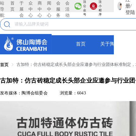
注
注
站
首
于
众
商
闻
会
会
册/
公
小
导
页
展
中
中
中
服
活
众
程
登陆
航:
会
心
心
心
务
动
号
序
首页
关于陶博会
古加特：仿古砖稳定成长头部企业应邀参与行业团体标准制定，
首页
古加特：仿古砖稳定成长头部企业应邀参与行业团
发布媒体：陶博会组委会
浏览量：6043