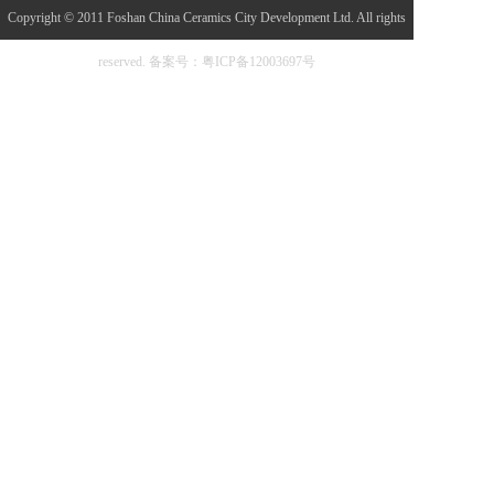
Copyright © 2011 Foshan China Ceramics City Development Ltd. All rights
reserved.
备案号：粤ICP备12003697号