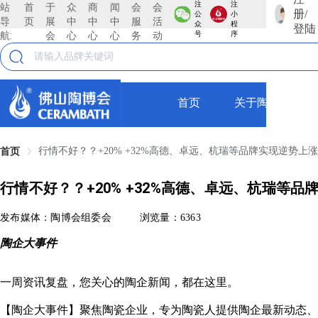
注
注
站
首
于
众
商
闻
会
会
册/
公
小
导
页
展
中
中
中
服
活
众
程
登陆
航:
会
心
心
心
务
动
号
序
首页
关于陶博会
行情不好？？+20% +32%高德、卓远、杭瑞等品牌实现逆势上
首页
行情不好？？+20% +32%高德、卓远、杭瑞等品
发布媒体：陶博会组委会
浏览量：6363
陶企大事件
一周资讯复盘，您关心的陶企新闻，都在这里。
【陶企大事件】聚焦陶瓷企业，专为陶瓷人提供陶企最新动态、