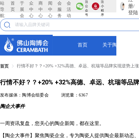
注
注
站
首
于
众
商
闻
会
会
册/
公
小
导
页
展
中
中
中
服
活
众
程
登陆
航:
会
心
心
心
务
动
号
序
首页
关于陶博会
行情不好？？+20% +32%高德、卓远、杭瑞等品牌实现逆势上
首页
行情不好？？+20% +32%高德、卓远、杭瑞等品
发布媒体：陶博会组委会
浏览量：6367
陶企大事件
一周资讯复盘，您关心的陶企新闻，都在这里。
【陶企大事件】聚焦陶瓷企业，专为陶瓷人提供陶企最新动态、