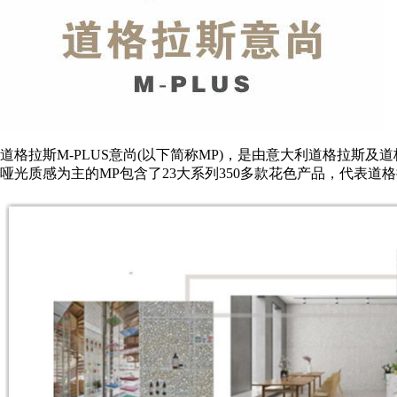
道格拉斯M-PLUS意尚(以下简称MP)，是由意大利道格拉斯及
哑光质感为主的MP包含了23大系列350多款花色产品，代表道