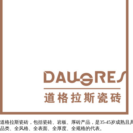
道格拉斯瓷砖，包括瓷砖、岩板、厚砖产品，是35-45岁成熟且
品类、全风格、全表面、全厚度、全规格的代表。