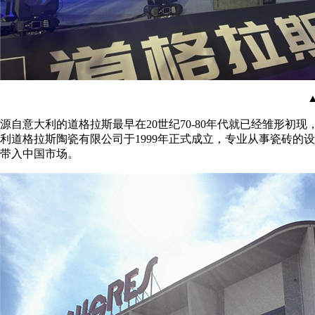
源自意大利的道格拉斯最早在20世纪70-80年代就已经雏形
利道格拉斯陶瓷有限公司于1999年正式成立，专业从事瓷砖的
带入中国市场。