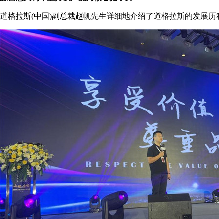
道格拉斯(中国)副总裁赵帆先生详细地介绍了道格拉斯的发展历