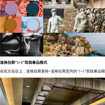
道格拉斯“1+1”双线奢品模式
在此次会议上，道格拉斯瓷砖+道格拉斯意尚的“1+1”双线奢