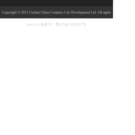
Copyright © 2011 Foshan China Ceramics City Development Ltd. All rights
reserved.
备案号：粤ICP备12003697号