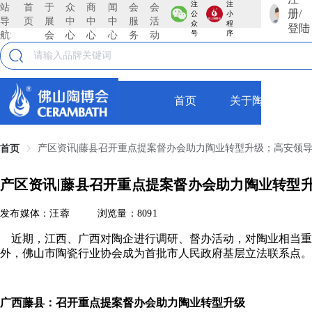
注
注
站
首
于
众
商
闻
会
会
册/
公
小
导
页
展
中
中
中
服
活
众
程
登陆
航:
会
心
心
心
务
动
号
序
首页
关于陶博会
产区资讯|藤县召开重点提案督办会助力陶业转型升级；高安领
首页
产区资讯|藤县召开重点提案督办会助力陶业转型
发布媒体：汪蓉
浏览量：8091
近期，江西、广西对陶企进行调研、督办活动，对陶业相当重
外，佛山市陶瓷行业协会成为首批市人民政府基层立法联系点。
广西藤县：召开重点提案督办会助力陶业转型升级