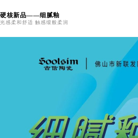
硬核新品——细腻釉
光感柔和舒适 触感缎般柔润