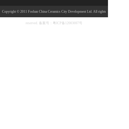
Copyright © 2011 Foshan China Ceramics City Development Ltd. All rights
reserved.
备案号：粤ICP备12003697号