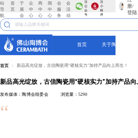
注
注
站
首
于
众
商
闻
会
会
册/
公
小
导
页
展
中
中
中
服
活
众
程
登陆
航:
会
心
心
心
务
动
号
序
首页
关于陶博会
新品高光绽放，古信陶瓷用“硬核实力”加持产品向上而生！
首页
新品高光绽放，古信陶瓷用“硬核实力”加持产品向
发布媒体：陶博会组委会
浏览量：5290
“