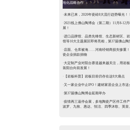
地化战略合作
·
未来已来，2020年瓷砖8大流行趋势曝光！
·
2021线上佛山陶博会（第二期）11月8-12月
展！
·
进口品牌馆、品类先锋馆、生态新材区、岩
馆等10大主题展区即将亮相，第37届佛山陶
抢鲜看→
·
店面、仓库被淹……河南经销商损失惨重！
瓷企业捐款捐物
·
大定制产业对阳台赛道越来越关注，用岩板
装阳台向前发展！
·
【岩板科普】岩板目前仍存在这8大痛点
·
又一家企业中止IPO！建材家居企业上市这
·
第37届佛山陶博会延期举办
·
疫情再三逼停会展，多地陶瓷产区停工停产
波罗、九牧、惠达、恒洁、四季沐歌、英皇
等陶卫企业全力支持驰援疫区​