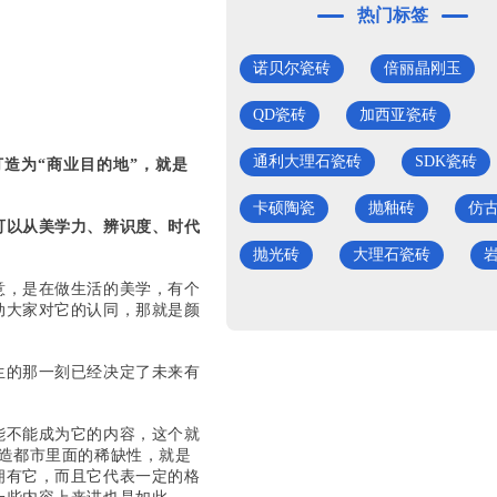
热门标签
诺贝尔瓷砖
倍丽晶刚玉
QD瓷砖
加西亚瓷砖
通利大理石瓷砖
SDK瓷砖
造为“商业目的地”，就是
卡硕陶瓷
抛釉砖
仿
可以从美学力、辨识度、时代
抛光砖
大理石瓷砖
意，是在做生活的美学，有个
动大家对它的认同，那就是颜
生的那一刻已经决定了未来有
能不能成为它的内容，这个就
制造都市里面的稀缺性，就是
拥有它，而且它代表一定的格