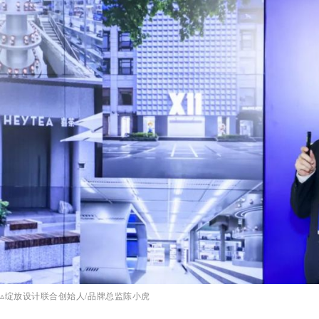
▵
绽放设计联合创始人/品牌总监陈小虎