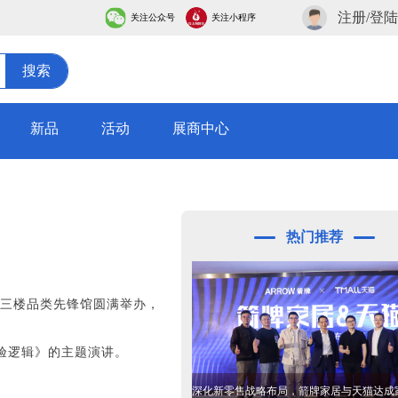
注册/登陆
关注公众号
关注小程序
搜索
新品
活动
展商中心
热门推荐
城三楼品类先锋馆圆满举办，
验逻辑》的主题演讲。
深化新零售战略布局，箭牌家居与天猫达成