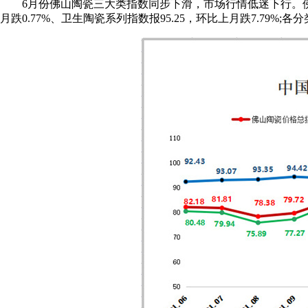
6月份佛山陶瓷三大类指数同步下滑，市场行情低迷下行。佛山陶瓷
月跌0.77%、卫生陶瓷系列指数报95.25，环比上月跌7.79%