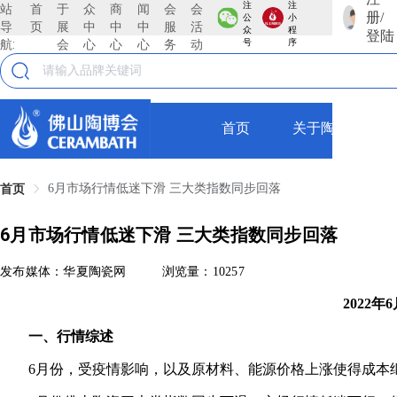
注
注
站
首
于
众
商
闻
会
会
册/
公
小
导
页
展
中
中
中
服
活
众
程
登陆
航:
会
心
心
心
务
动
号
序
首页
关于陶博会
6月市场行情低迷下滑 三大类指数同步回落
首页
6月市场行情低迷下滑 三大类指数同步回落
发布媒体：华夏陶瓷网
浏览量：10257
2022
一、行情综述
6月份，受疫情影响，以及原材料、能源价格上涨使得成本继