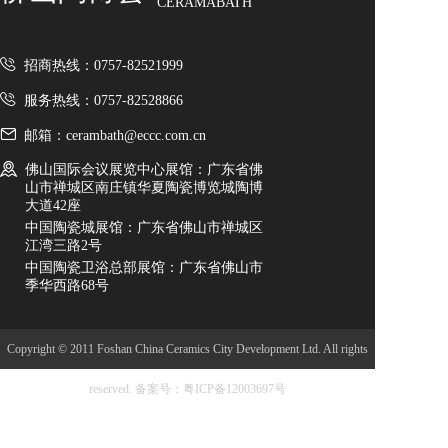
CERAMABATH
10月18日，来第45届中国
招商热线：0757-82521999
（佛山）陶博会·中国陶瓷
服务热线：0757-82528866
邮箱：cerambath@eccc.com.cn
城展馆👉 高精尖品牌区
佛山国际会议展览中心展馆：广东省佛
山市禅城区南庄镇华夏陶瓷博览城陶博
——全球前沿技术与差异
大道42座
中国陶瓷城展馆：广东省佛山市禅城区
化新品的首发窗口🤓 助力
江湾三路2号
中国陶瓷卫浴总部展馆：广东省佛山市
你的品牌精准对接全球商
季华西路68号
机🔥 #第45届佛山陶博会#
Copyright © 2011 Foshan China Ceramics City Development Ltd. All rights
展会时间10月18日#中国陶
reserved.
备案号：粤ICP备12003697号
瓷城#品牌出口#瓷砖国际