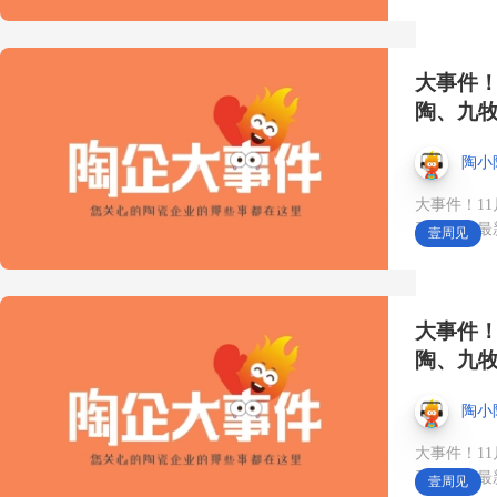
建筑绿色改造、低碳环保
建材等建材需求正结构性
大事件！
陶、九
快速增长❗10月20日✨来第
陶小
45届中国（佛山）陶博会--
大事件！1
RCEP及中亚采购节 ，现
卫企业有最
壹周见
场对接真实采购需求🔥 #
第45届佛山陶博会#RCEP#
大事件！
陶、九
中亚#需求#展会时间10月
陶小
18-23日
大事件！1
卫企业有最
壹周见