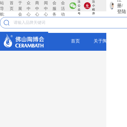
注
注
站
首
于
众
商
闻
会
会
册/
公
小
导
页
展
中
中
中
服
活
糖果釉品牌那么多，如何
众
程
登陆
航:
会
心
心
心
务
动
号
序
慧眼挑选❓ 这份攻略收
好，装修买砖少走弯路💡
首页
关于陶博会
#第45届佛山陶博会#糖果
最新
釉#瓷砖#攻略#避雷#装修
展会动态
行业新闻
金丝绒柔光砖？！就选TA
壹周见
!
新品速递
诺贝尔瓷砖
10月18日，来第45届中国
倍丽晶刚玉
（佛山）陶博会·中国陶瓷
QD瓷砖