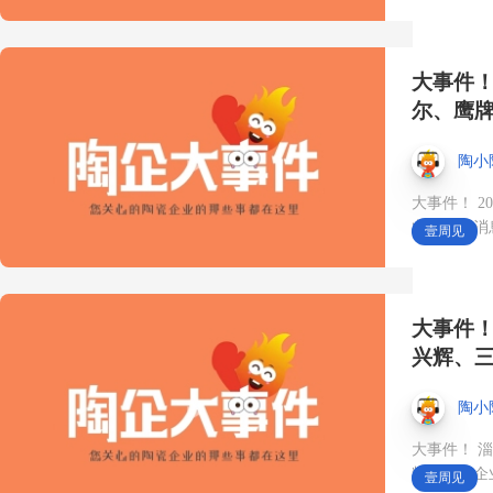
单品的先锋卫浴品牌馆❗️ #
第45届佛山陶博会#展会时
大事件！
尔、鹰
间10月18日#卫浴#中国陶
陶小
瓷城#进口
大事件！ 
业有最新消
壹周见
【陶小陶早报】2026年8月
5日 星期三 上半年瓷质
大事件！
砖、陶质砖产量同比下降
兴辉、
超10％
陶小
大事件！ 
RCEP国家基础设施、老旧
辉等陶卫企
壹周见