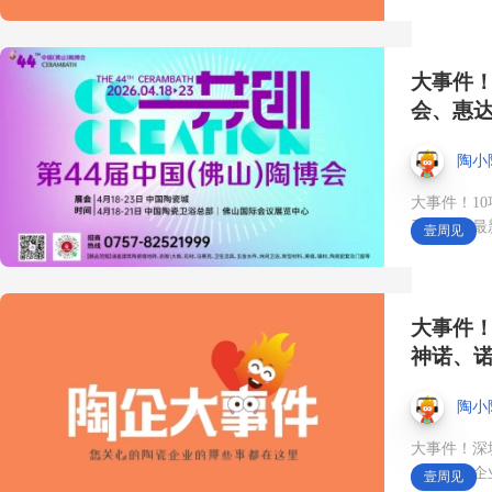
10月18日，来第45届中国
（佛山）陶博会·中国陶瓷
大事件！
卫浴总部展馆👉 集合店优
会、惠
选产品馆2.0——120+品牌
陶小
·1600+款产品·集合店一站
大事件！1
卫企业有最
壹周见
式选品平台❗️ 高效匹配经销
商与采购商需求🔥 #第45
大事件！
神诺、
届佛山陶博会#展会时间10
月18日#中国陶瓷卫浴总部
陶小
大事件！深
#集合店#经销商选品
成等陶卫企
壹周见