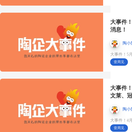
球150+国家\地区专业买家
🌏 #第45届佛山陶博会#展
大事件！
消息！
会时间10月18日#中国陶瓷
陶小
城#品牌出口#瓷砖国际市
大事件！5
场
壹周见
10月18日，来第45届中国
大事件！
（佛山）陶博会·中国陶瓷
文莱、
城展馆👉 特色产品区5.0
陶小
——原创设计与个性品牌
大事件！4
壹周见