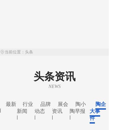
城展馆👉 2F 名品瓷砖馆
加西亚瓷砖
通利大理石瓷砖
——品牌瓷砖全国标准店❗️
SDK瓷砖
#第45届佛山陶博会#展会
卡硕陶瓷
时间10月18日#瓷砖#中国
抛釉砖
当前位置：
头条
仿古砖
陶瓷城#瓷砖品牌
头条资讯
抛光砖
【陶小陶早报】2026年8月
大理石瓷砖
NEWS
岩板
6日 星期四 Kajaria
最新
行业
品牌
展会
陶小
陶企
Ceramics：2027财年第一
|
新闻
动态
资讯
陶早报
大事
|
|
|
|
件
季度净利润同比增长