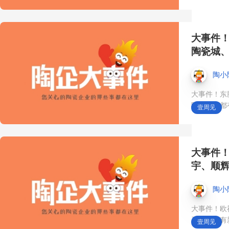
的灵感发声地❗️ 是您的品牌
拓展全球精准买家、设计
大事件
师与买手的独一无二的展
陶瓷城
示平台✨ #第45届佛山陶博
陶小
会#展会时间10月18日#中
大事件！东
陶卫企业都
壹周见
国陶瓷城#品牌出口#瓷砖
国际市场#特色瓷砖
大事件
宇、顺
莱姆石瓷砖怎么选？就选
陶小
TA！
大事件！欧
卫企业都有
壹周见