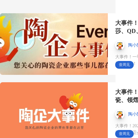
55%，营收增长20%
大事件！
我们的距离这么近😮 #反
莎、Q
差#倒车紧张感#第45届佛
陶小
山陶博会#展会时间10月18
大事件！一
最新消息！
壹周见
日#三大展馆
10月18日，来第45届中国
大事件！
瓷、领
（佛山）陶博会·中国陶瓷
城展馆👉 1F 名品卫浴馆
陶小
大事件！2
——国潮＋进口＋整卫＋
亚洲等陶卫
壹周见