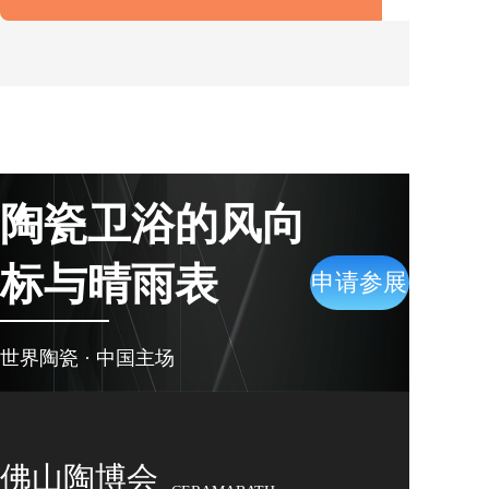
🔥2026线上佛山陶博会
（第二期） ⏰10.10-10.25
双线融合 抢占陶博会流量
风口
陶瓷卫浴的风向
【陶小陶早报】2026年7月
标与晴雨表
申请参展
31日 星期五 我国卫生陶瓷
世界陶瓷 · 中国主场
二季度出口额暴跌约
60.7%
佛山陶博会
多元功能材料？就选TA！