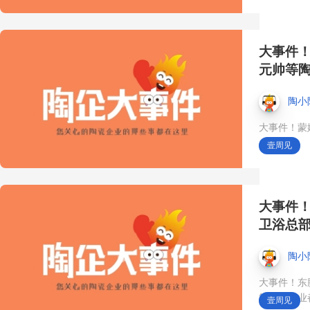
10月18日，来第45届中国
（佛山）陶博会·中国陶瓷
大事件
城展馆👉 特色产品区5.0
元帅等
——原创设计与个性品牌
陶小
大事件！蒙
的灵感发声地❗️ #第45届佛
壹周见
山陶博会#展会时间10月18
日#中国陶瓷城#品牌出口#
大事件
卫浴总
瓷砖国际市场#特色瓷砖
陶小
【陶小陶早报】2026年8月
大事件！东
等陶卫企业
壹周见
3日 星期一 “金丝绒”成淄