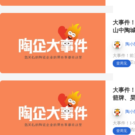
10月18日，来第45届中国
大事件
（佛山）陶博会·中国陶瓷
山中陶
卫浴总部展馆👉 集合店优
陶小
选产品馆2.0——120+品牌
大事件！前
缔克等陶卫
壹周见
·1600+款产品·集合店一站
式选品平台❗️ #第45届佛山
大事件！
陶博会#展会时间10月18日
箭牌、
#中国陶瓷卫浴总部#集合
陶小
店#经销商选品
大事件！1
业有最新消
壹周见