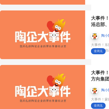
博核心流量产品
大事件
浴总部
10月18日，来第45届中国
（佛山）陶博会·中国陶瓷
陶小
大事件！东
城展馆👉 中国品牌区——
业都有新动
壹周见
中国优秀陶瓷品牌的实力
秀场与产品荟萃地❗️ #第45
大事件
方向集
届佛山陶博会#展会时间10
陶小
月18日#中国陶瓷城#品牌
大事件！蒙
出口#瓷砖国际市场
态！
壹周见