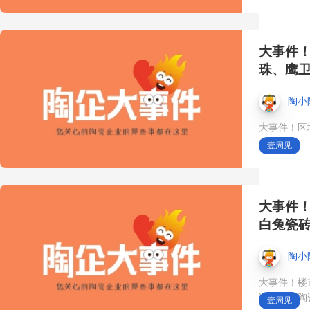
【陶小陶早报】2026年8月
4日 星期二 Lamosa：上半
大事件！
珠、鹰
年瓷砖营收46.92亿元，同
陶小
比下降5%
大事件！区
息！
壹周见
10月18日，来第45届中国
（佛山）陶博会·中国陶瓷
大事件
城展馆👉 中国品牌区——
白兔瓷
标杆陶瓷品牌的全球秀场❗️
陶小
大事件！楼
助力您的品牌精准对接全
瓷、道氏陶
壹周见