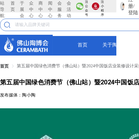
注
注
站
首
于
众
商
闻
会
会
册/
公
小
导
页
展
中
中
中
服
活
众
程
登陆
航:
会
心
心
心
务
动
号
序
首页
关于陶博会
第五届中国绿色消费节（佛山站）暨2024中国饭店业装修设计
首页
第五届中国绿色消费节（佛山站）暨2024中国饭
发布媒体：陶小陶