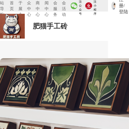
注
注
站
首
于
众
商
闻
会
会
册/
公
小
导
页
展
中
中
中
服
活
众
程
登陆
航:
会
心
心
心
务
动
号
序
肥猫手工砖