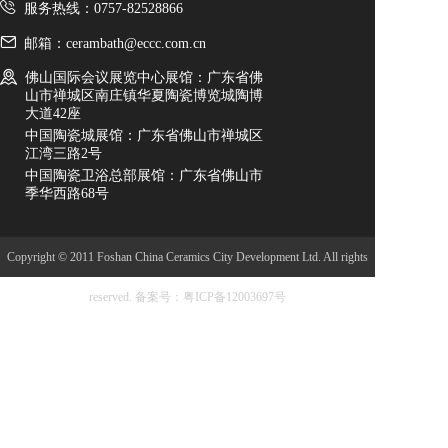
服务热线：0757-82528866
邮箱：cerambath@eccc.com.cn
佛山国际会议展览中心展馆：广东省佛
山市禅城区南庄镇华夏陶瓷博览城陶博
大道42座
中国陶瓷城展馆：广东省佛山市禅城区
江湾三路2号
中国陶瓷卫浴总部展馆：广东省佛山市
季华西路68号
Copyright © 2011 Foshan China Ceramics City Development Ltd. All rights
reserved.
备案号：粤ICP备12003697号