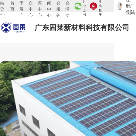
注
注
站
首
于
众
商
闻
会
会
册/
公
小
导
页
展
中
中
中
服
活
众
程
登陆
航:
会
心
心
心
务
动
号
序
广东固莱新材料科技有限公司