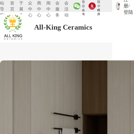
注
注
站
首
于
众
商
闻
会
会
册/
公
小
导
页
展
中
中
中
服
活
众
程
登陆
航:
会
心
心
心
务
动
号
序
All-King Ceramics