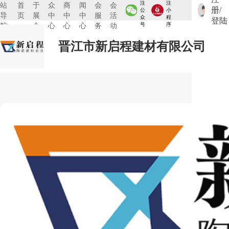
注
注
站
首
于
众
商
闻
会
会
册/
公
小
导
页
展
中
中
中
服
活
众
程
登陆
航:
会
心
心
心
务
动
号
序
晋江市新启程建材有限公司