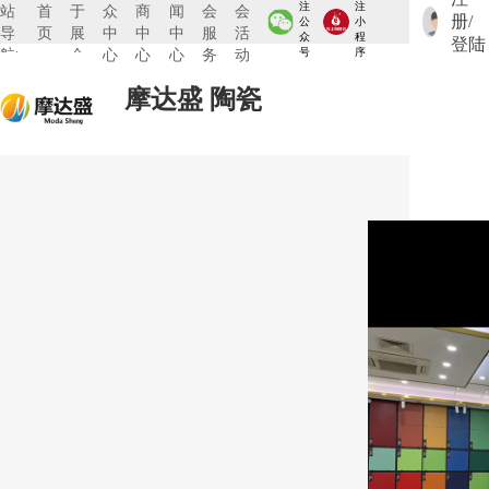
注
注
站
首
于
众
商
闻
会
会
册/
公
小
导
页
展
中
中
中
服
活
众
程
登陆
航:
会
心
心
心
务
动
号
序
摩达盛 陶瓷