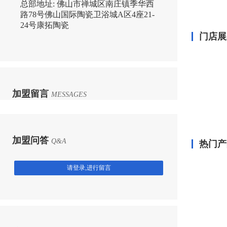
总部地址:
佛山市禅城区南庄镇季华西
路78号佛山国际陶瓷卫浴城A区4座21-
24号康拓陶瓷
门店展
加盟留言
MESSAGES
加盟问答
Q&A
热门产
请登录,进行留言