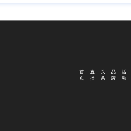
首
直
头
品
活
页
播
条
牌
动