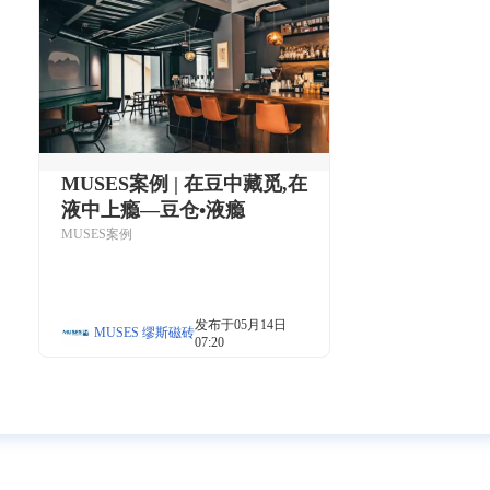
MUSES案例 | 在豆中藏觅,在
液中上瘾—豆仓•液瘾
MUSES案例
发布于05月14日
MUSES 缪斯磁砖
07:20