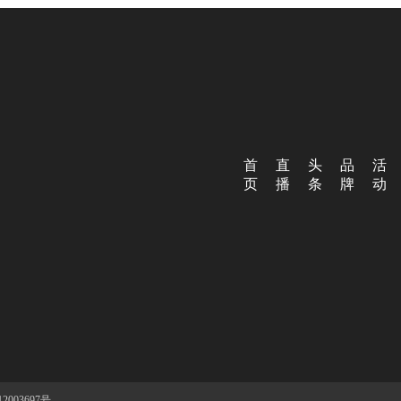
首
直
头
品
活
页
播
条
牌
动
003697号