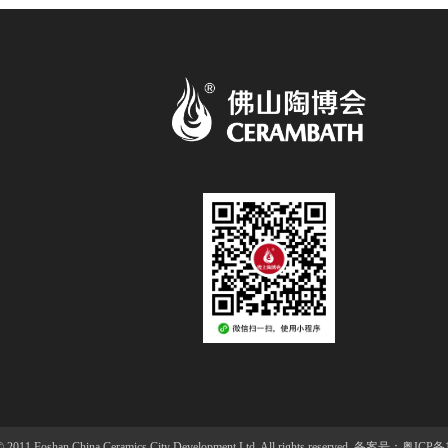
 2011 Foshan China Ceramics City Development Ltd. All rights reserved.
备案号：粤ICP备12