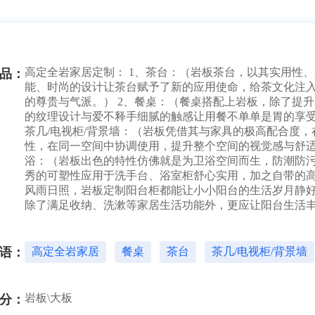
高定全岩家居定制： 1、茶台：（岩板茶台，以其实用性
品：
能、时尚的设计让茶台赋予了新的应用使命，给茶文化注
的尊贵与气派。） 2、餐桌：（餐桌搭配上岩板，除了提
的纹理设计与爱不释手细腻的触感让用餐不单单是胃的享受
茶几/电视柜/背景墙：（岩板凭借其与家具的极高配合度
性，在同一空间中协调使用，提升整个空间的视觉感与舒适感
浴：（岩板出色的特性仿佛就是为卫浴空间而生，防潮防
秀的可塑性应用于洗手台、浴室柜舒心实用，加之自带的高
风雨日照，岩板定制阳台柜都能让小小阳台的生活岁月静
除了满足收纳、洗漱等家居生活功能外，更应让阳台生活丰
语：
高定全岩家居
餐桌
茶台
茶几/电视柜/背景墙
岩板\大板
分：