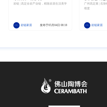
岩链 | 高定全岩产业链，精致岩居生活美学
广州高定展 | 石
维度
岩链家居
发布于05月04日 08:18
岩链家居