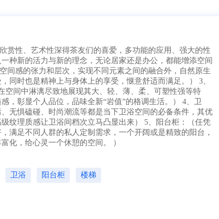
17分钟前 北京吴女士成功提交需求
2分钟前 山东甘先生成功提交需求
3分钟前 广东古先生成功提交需求
1分钟前 湖北胡先生成功提交需求
10分钟前 四川贺先生成功提交需求
、欣赏性、艺术性深得茶友们的喜爱，多功能的应用、强大的性
37分钟前 北京吴女士成功提交需求
入一种新的活力与新的理念，无论居家还是办公，都能增添空间
2分钟前 山东甘先生成功提交需求
升空间感的张力和层次，实现不同元素之间的融合外，自然原生
3分钟前 广东古先生成功提交需求
，同时也是精神上与身体上的享受，惬意舒适而满足。） 3、
12分钟前 湖北胡先生成功提交需求
，在空间中淋漓尽致地展现其大、轻、薄、柔、可塑性强等特
10分钟前 四川贺先生成功提交需求
，彰显个人品位，品味全新“岩值”的格调生活。） 4、卫
7分钟前 北京吴女士成功提交需求
污、无惧磕碰、时尚潮流等都是当下卫浴空间的必备条件，其优
2分钟前 山东甘先生成功提交需求
级纹理质感让卫浴间档次立马凸显出来） 5、阳台柜：（任凭
3分钟前 广东古先生成功提交需求
1分钟前 湖北胡先生成功提交需求
好，满足不同人群的私人定制需求，一个开阔或是精致的阳台，
10分钟前 四川贺先生成功提交需求
富化，给心灵一个休憩的空间。 ）
27分钟前 北京吴女士成功提交需求
2分钟前 山东甘先生成功提交需求
3分钟前 广东古先生成功提交需求
卫浴
阳台柜
楼梯
4分钟前 湖北胡先生成功提交需求
10分钟前 四川贺先生成功提交需求
3分钟前 北京吴女士成功提交需求
2分钟前 山东甘先生成功提交需求