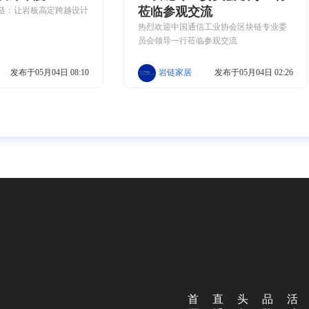
莅临参观交流
块链：让岩板高定跨越设计
热烈欢迎中国通信工业协会区块链专业委
员会领导一行莅临参观交流
发布于05月04日 08:10
岩链家居
发布于05月04日 02:26
首
直
头
品
活