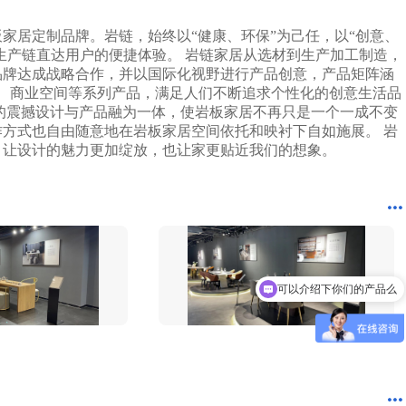
3分钟前 广东古先生成功提交需求
13分钟前 湖北胡先生成功提交需求
家居定制品牌。岩链，始终以“健康、环保”为己任，以“创意、
10分钟前 四川贺先生成功提交需求
从生产链直达用户的便捷体验。 岩链家居从选材到生产加工制造，
7分钟前 北京吴女士成功提交需求
品牌达成战略合作，并以国际化视野进行产品创意，产品矩阵涵
2分钟前 山东甘先生成功提交需求
3分钟前 广东古先生成功提交需求
柜、商业空间等系列产品，满足人们不断追求个性化的创意生活品
1分钟前 湖北胡先生成功提交需求
的震撼设计与产品融为一体，使岩板家居不再只是一个一成不变
10分钟前 四川贺先生成功提交需求
方式也自由随意地在岩板家居空间依托和映衬下自如施展。 岩
9分钟前 北京吴女士成功提交需求
，让设计的魅力更加绽放，也让家更贴近我们的想象。
2分钟前 山东甘先生成功提交需求
4分钟前 广东古先生成功提交需求
12分钟前 湖北胡先生成功提交需求
10分钟前 四川贺先生成功提交需求
9分钟前 北京吴女士成功提交需求
2分钟前 山东甘先生成功提交需求
可以介绍下你们的产品么
5分钟前 广东古先生成功提交需求
你们是怎么收费的呢