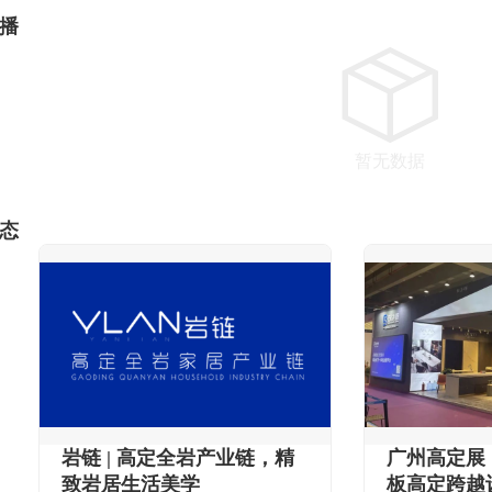
播
暂无数据
态
岩链 | 高定全岩产业链，精
广州高定展 
致岩居生活美学
板高定跨越