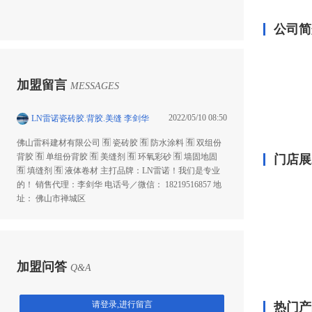
公司简
加盟留言
MESSAGES
2022/05/10 08:50
LN雷诺瓷砖胶.背胶.美缝 李剑华
佛山雷科建材有限公司 🈶 瓷砖胶 🈶 防水涂料 🈶️ 双组份
背胶 🈶 单组份背胶 🈶 美缝剂 🈶 环氧彩砂 🈶 墙固地固
门店展
🈶 填缝剂 🈶 液体卷材 主打品牌：LN雷诺！我们是专业
的！ 销售代理：李剑华 电话号／微信： 18219516857 地
址： 佛山市禅城区
加盟问答
Q&A
请登录,进行留言
热门产