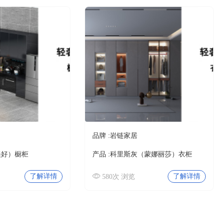
品牌 :
岩链家居
美好）橱柜
产品 :
科里斯灰（蒙娜丽莎）衣柜
了解详情
了解详情
580次 浏览