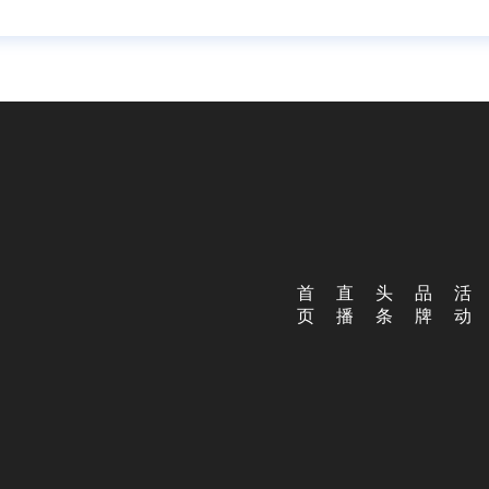
首
直
头
品
活
页
播
条
牌
动