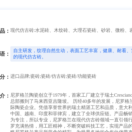
现代仿古砖:水泥砖、木纹砖、大理石瓷砖、砂岩、微粉、
品：
自主研发，纹理自然生动，表面工艺丰富，健康、耐看、
语：
的现代仿古砖。
进口品牌;瓷砖;瓷砖/仿古砖;瓷砖/功能瓷砖
分：
尼罗格兰陶瓷创立于1979年，首家工厂建立于瑞土Cresci
介：
总部搬到了马来西亚吉隆坡。 历经40多年的发展，尼罗
际陶瓷企业。凭借享誉世界的瑞土精湛工艺和品质，意大
中国、越南、印度和菲律宾，建立了全球供应链。产品畅销
为专注，所以专业，尼罗格兰在现代仿古砖领域一直引领
罗充满热情，用工匠精神，不断突破科技工艺，实现产品