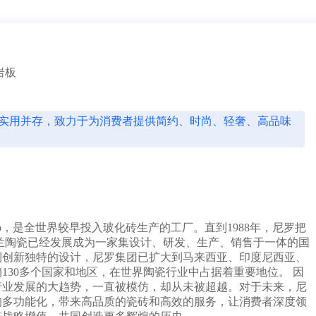
2分钟前 山东甘先生成功提交需求
4分钟前 广东古先生成功提交需求
1分钟前 湖北胡先生成功提交需求
10分钟前 四川贺先生成功提交需求
17分钟前 北京吴女士成功提交需求
岩板
2分钟前 山东甘先生成功提交需求
3分钟前 广东古先生成功提交需求
1分钟前 湖北胡先生成功提交需求
10分钟前 四川贺先生成功提交需求
实用并存，致力于为消费者提供简约、时尚、轻奢、高品味
37分钟前 北京吴女士成功提交需求
2分钟前 山东甘先生成功提交需求
3分钟前 广东古先生成功提交需求
12分钟前 湖北胡先生成功提交需求
10分钟前 四川贺先生成功提交需求
7分钟前 北京吴女士成功提交需求
2分钟前 山东甘先生成功提交需求
ano，是全世界较早投入玻化砖生产的工厂。直到1988年，尼罗把
3分钟前 广东古先生成功提交需求
格兰陶瓷已经发展成为一家集设计、研发、生产、销售于一体的国
1分钟前 湖北胡先生成功提交需求
利创新独特的设计，尼罗集团已扩大到马来西亚、印度尼西亚、
10分钟前 四川贺先生成功提交需求
130多个国家和地区，在世界陶瓷行业中占据着重要地位。 因
27分钟前 北京吴女士成功提交需求
行业发展的大趋势，一直被模仿，却从未被超越。对于未来，尼
2分钟前 山东甘先生成功提交需求
的多功能化，带来高品质的瓷砖和高效的服务，让消费者深度领
3分钟前 广东古先生成功提交需求