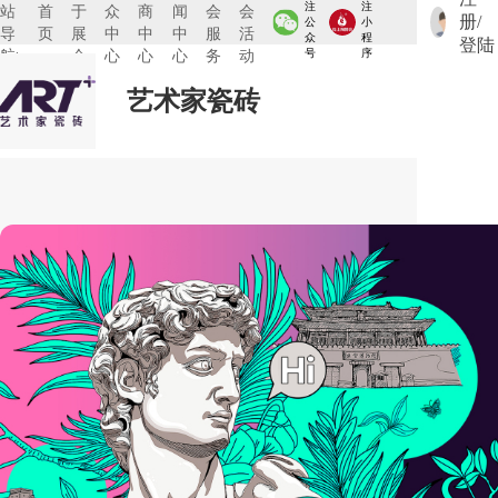
注
注
站
首
于
众
商
闻
会
会
册/
公
小
导
页
展
中
中
中
服
活
众
程
登陆
航:
会
心
心
心
务
动
号
序
艺术家瓷砖