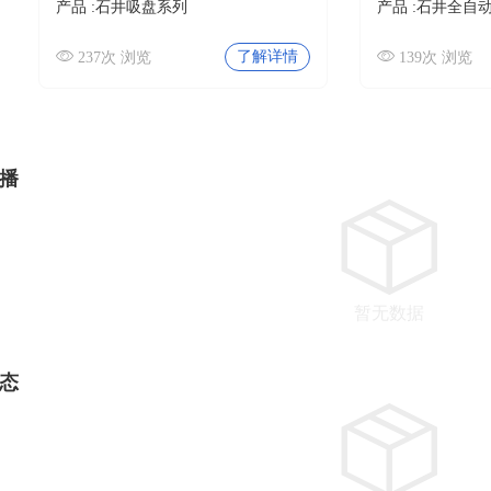
产品 :
石井吸盘系列
产品 :
石井全自
了解详情
237次 浏览
139次 浏览
播
暂无数据
态