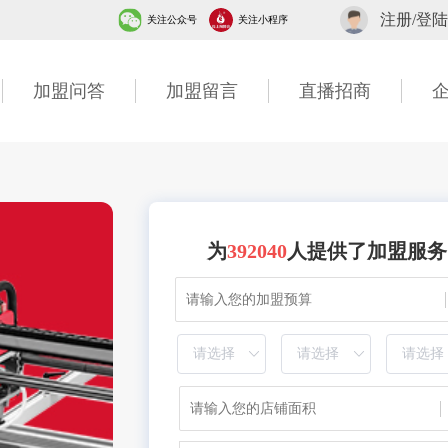
注册/登陆
关注公众号
关注小程序
加盟问答
加盟留言
直播招商
为
392040
人提供了加盟服务