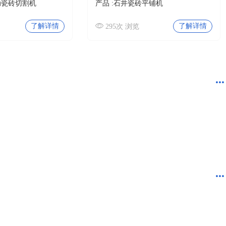
动瓷砖切割机
产品 :
石井瓷砖平铺机
了解详情
了解详情
295次 浏览