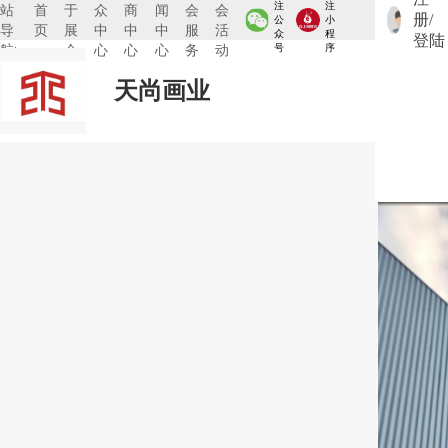
注
注
站
首
于
众
商
闻
会
会
册/
公
小
导
页
展
中
中
中
服
活
众
程
登陆
航:
会
心
心
心
务
动
号
序
天尚画业