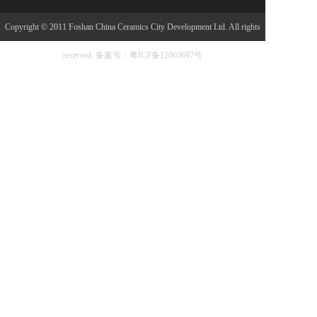
Copyright © 2011 Foshan China Ceramics City Development Ltd. All rights
reserved.
备案号：粤ICP备12003697号