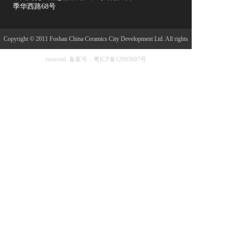
季华西路68号
Copyright © 2011 Foshan China Ceramics City Development Ltd. All rights
reserved.
备案号：粤ICP备12003697号