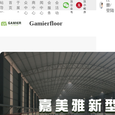
注
注
站
首
于
众
商
闻
会
会
册/
公
小
导
页
展
中
中
中
服
活
众
程
登陆
航:
会
心
心
心
务
动
号
序
Gamierfloor