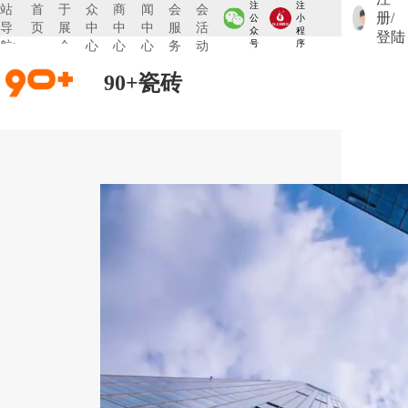
注
注
站
首
于
众
商
闻
会
会
册/
公
小
导
页
展
中
中
中
服
活
众
程
登陆
航:
会
心
心
心
务
动
号
序
90+瓷砖