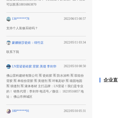
可以联系18816863870
136******78
2022/06/15 00:57
支持个人装修买砖吗？
2022/05/11 03:34
蒙娜丽莎瓷砖：绵竹店
联系下我
2022/05/10 08:50
LN雷诺瓷砖胶.背胶.美缝 李剑华
佛山雷科建材有限公司 🈶 瓷砖胶 🈶 防水涂料 🈶️ 双组份
企业直
背胶 🈶 单组份背胶 🈶 美缝剂 🈶 环氧彩砂 🈶 墙固地固
🈶 填缝剂 🈶 液体卷材 主打品牌：LN雷诺！我们是专业
的！ 销售代理：李剑华 电话号／微信： 18219516857 地
址： 佛山市禅城区
180******91
2022/05/10 05:31