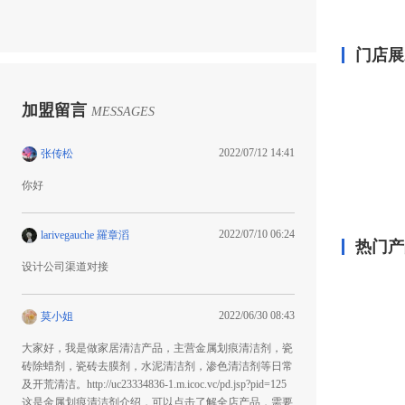
门店展
加盟留言
MESSAGES
2022/07/12 14:41
张传松
你好
2022/07/10 06:24
larivegauche 羅章滔
热门产
设计公司渠道对接
2022/06/30 08:43
莫小姐
大家好，我是做家居清洁产品，主营金属划痕清洁剂，瓷
砖除蜡剂，瓷砖去膜剂，水泥清洁剂，渗色清洁剂等日常
及开荒清洁。http://uc23334836-1.m.icoc.vc/pd.jsp?pid=125
这是金属划痕清洁剂介绍，可以点击了解全店产品，需要