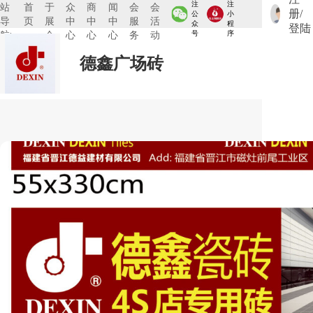
注
注
站
首
于
众
商
闻
会
会
册/
公
小
导
页
展
中
中
中
服
活
众
程
登陆
航:
会
心
心
心
务
动
号
序
德鑫广场砖