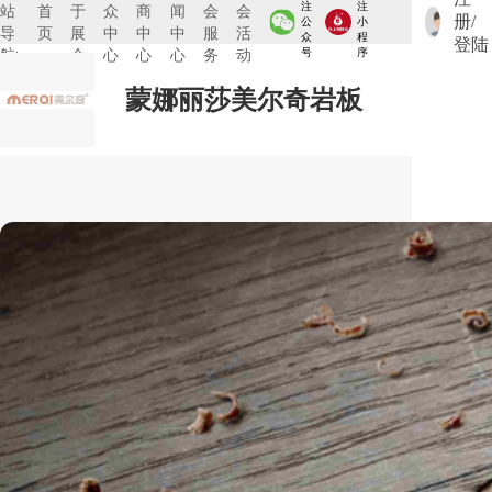
注
注
站
首
于
众
商
闻
会
会
册/
公
小
导
页
展
中
中
中
服
活
众
程
登陆
航:
会
心
心
心
务
动
号
序
蒙娜丽莎美尔奇岩板