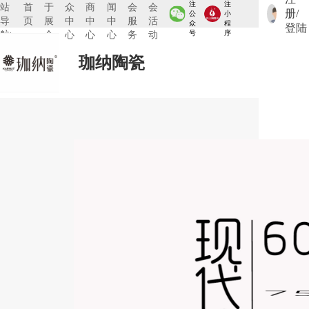
注
注
站
首
于
众
商
闻
会
会
册/
公
小
导
页
展
中
中
中
服
活
众
程
登陆
航:
会
心
心
心
务
动
号
序
珈纳陶瓷