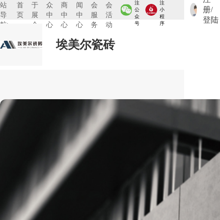
注
注
站
首
于
众
商
闻
会
会
册/
公
小
导
页
展
中
中
中
服
活
众
程
登陆
航:
会
心
心
心
务
动
号
序
埃美尔瓷砖