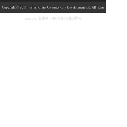
Copyright © 2011 Foshan China Ceramics City Development Ltd. All rights
reserved.
备案号：粤ICP备12003697号