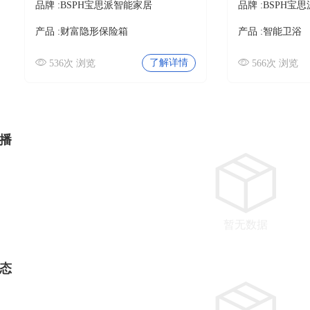
品牌 :
BSPH宝思派智能家居
品牌 :
BSPH宝
产品 :
财富隐形保险箱
产品 :
智能卫浴
了解详情
536次 浏览
566次 浏览
播
暂无数据
态